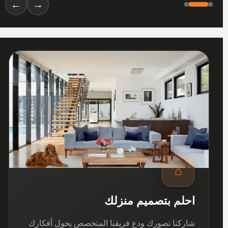
←
→
01
⌂
احلم بتصميم منزلك
شاركنا تصورك ودع فريقنا المتخصص يحول أفكارك