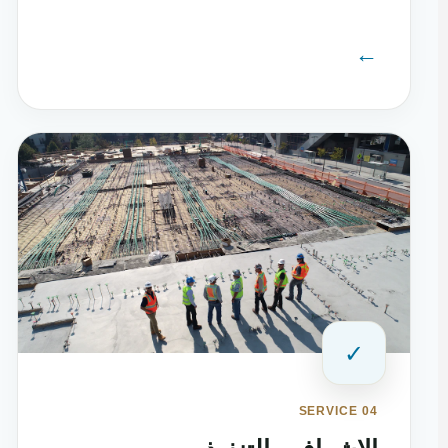
←
✓
SERVICE 04