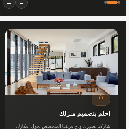
←
→
01
⌂
احلم بتصميم منزلك
شاركنا تصورك ودع فريقنا المتخصص يحول أفكارك