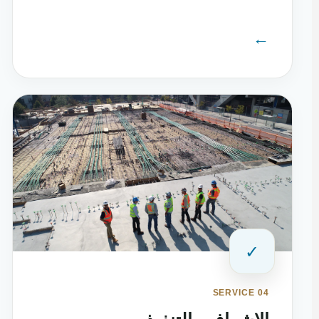
←
✓
SERVICE 04