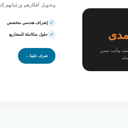
وتحويل أفكارهم ورغباتهم إل
✓
إشراف هندسي متخصص
مدى
✓
حلول متكاملة للمشاريع
نفيذ وتأثيث ضمن
تعرف علينا
←
لة.