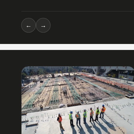
←
→
03