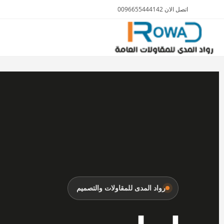
اتصل الان 0096655444142
الأثاث والمفروشات
رواد المدى للمقاولات والتصميم