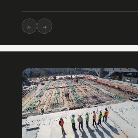
←
→
03