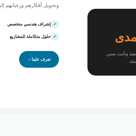
وتحويل أفكارهم ورغباتهم إل
✓
إشراف هندسي متخصص
مدى
✓
حلول متكاملة للمشاريع
نفيذ وتأثيث ضمن
تعرف علينا
←
لة.