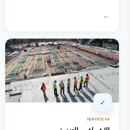
←
✓
SERVICE 04