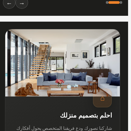
←
→
01
⌂
احلم بتصميم منزلك
شاركنا تصورك ودع فريقنا المتخصص يحول أفكارك