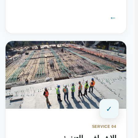
←
✓
SERVICE 04