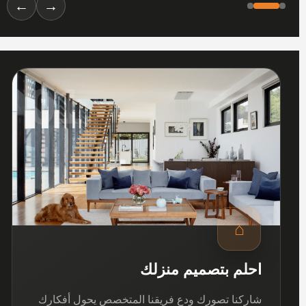
←
→
01
⌂
احلم بتصميم منزلك
شاركنا تصورك ودع فريقنا المتخصص يحول أفكارك