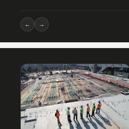
←
→
03