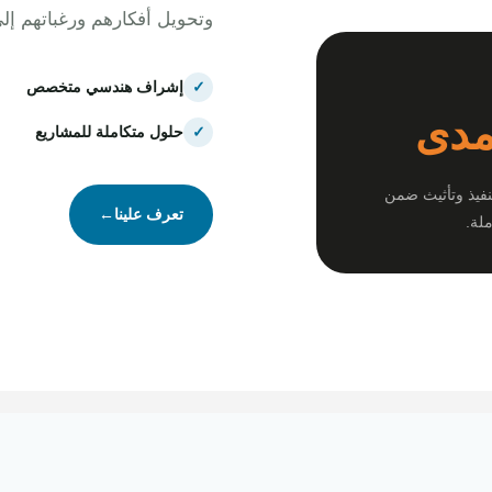
وتحويل أفكارهم ورغباتهم إل
✓
إشراف هندسي متخصص
مدى
✓
حلول متكاملة للمشاريع
نفيذ وتأثيث ضمن
تعرف علينا
←
لة.