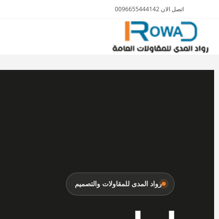
اتصل الان 0096655444142
الأثاث والمفروشات
رواد المدى للمقاولات والتصميم