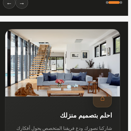
←
→
01
⌂
احلم بتصميم منزلك
شاركنا تصورك ودع فريقنا المتخصص يحول أفكارك