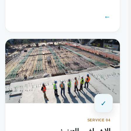
←
✓
SERVICE 04