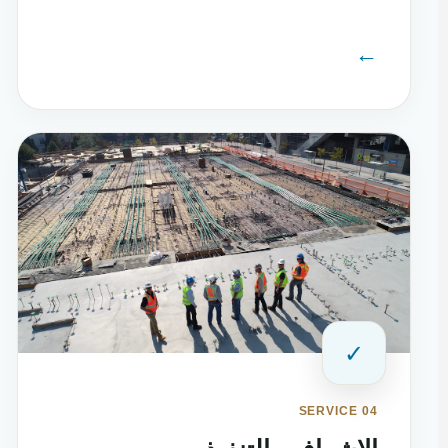
←
✓
SERVICE 04