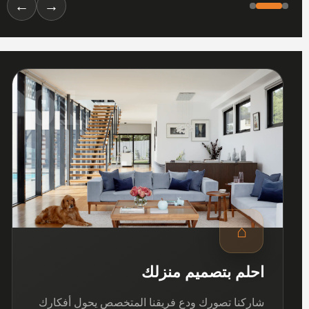
←
→
01
⌂
احلم بتصميم منزلك
شاركنا تصورك ودع فريقنا المتخصص يحول أفكارك