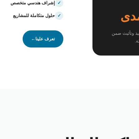
✓
إشراف هندسي متخصص
مدى
✓
حلول متكاملة للمشاريع
يذ وتأثيث ضمن
تعرف علينا
←
ة.