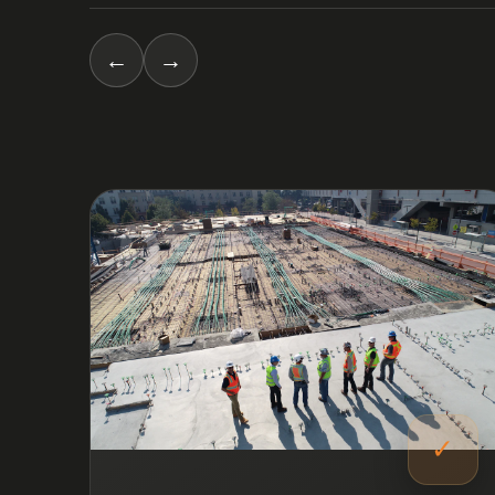
←
→
03
✓