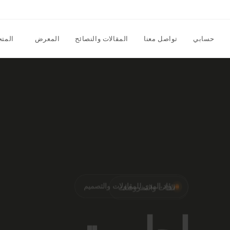
Ski
t
conten
Toggle
حسابي
تواصل معنا
المقالات والنصائح
المعرض
المتج
website
search
الأثاث والمفروشات
أرقى المفر