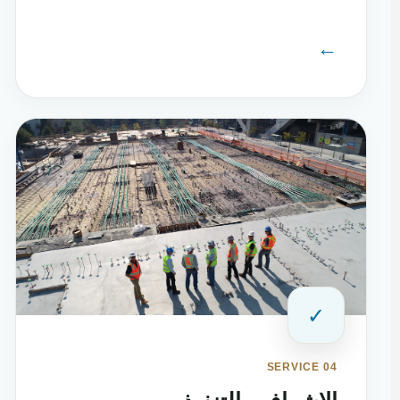
←
✓
SERVICE 04