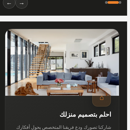
←
→
01
⌂
احلم بتصميم منزلك
شاركنا تصورك ودع فريقنا المتخصص يحول أفكارك