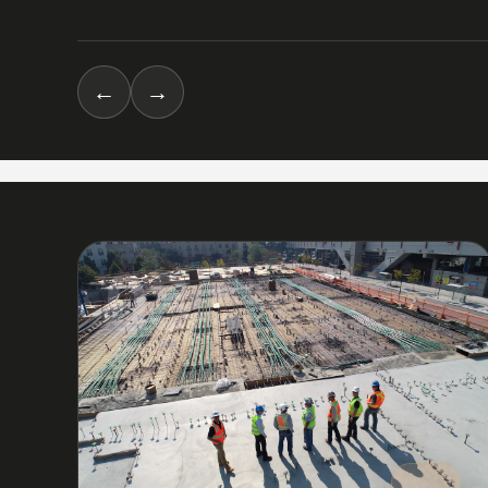
←
→
03