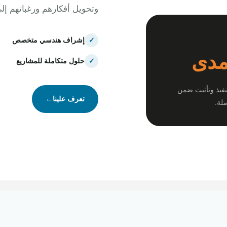
وتحويل أفكارهم ورغباتهم إل
✓
إشراف هندسي متخصص
مدى
✓
حلول متكاملة للمشاريع
نفيذ وتأثيث ضمن
تعرف علينا
←
لة.