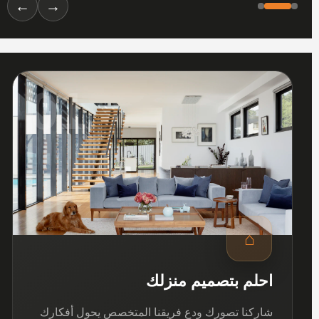
←
→
01
⌂
احلم بتصميم منزلك
شاركنا تصورك ودع فريقنا المتخصص يحول أفكارك