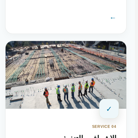
←
✓
SERVICE 04