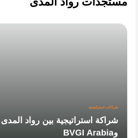
تجدات رواد المدى
شراكات استراتيجية
شراكة استراتيجية بين رواد المدى
وBVGI Arabia