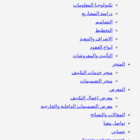
تكنولوجيا المعلومات
دراسة المشاريع
التصاميم
التخطيط
الإشراف والتنفيذ
انواع العقود
التأثيث والمفروشات
متجر
متجر خدمات التكييف
متجر التصميمات
معرض
معرض اعمال التكييف
معرض التصميمات الداخلية والخارجية
مقالات والنصائح
اصل معنا
ابي