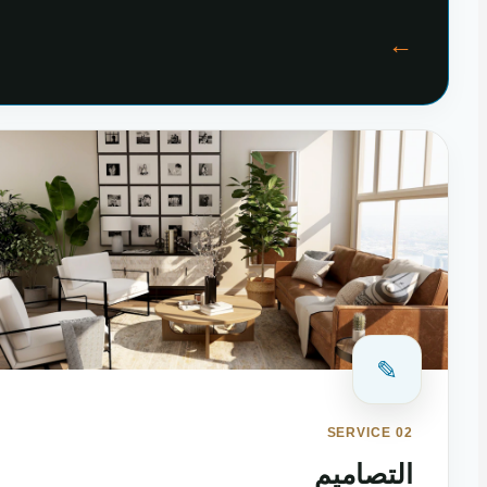
←
✎
SERVICE 02
التصاميم