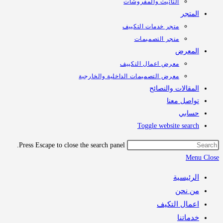
التأثيث والمفروشات
تجر
متجر خدمات التكييف
متجر التصميمات
معرض
معرض اعمال التكييف
معرض التصميمات الداخلية والخارجية
قالات والنصائح
اصل معنا
ابي
Toggle website sea
Press Escape to close the search panel.
M
رئيسية
 نحن
مال التكيف
اتنا