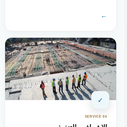
←
✓
SERVICE 04