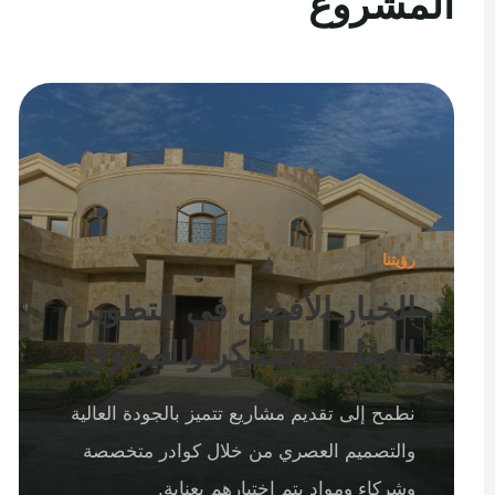
المشروع
رؤيتنا
الخيار الأفضل في التطوير
العقاري المبتكر والموثوق
نطمح إلى تقديم مشاريع تتميز بالجودة العالية
والتصميم العصري من خلال كوادر متخصصة
وشركاء ومواد يتم اختيارهم بعناية.