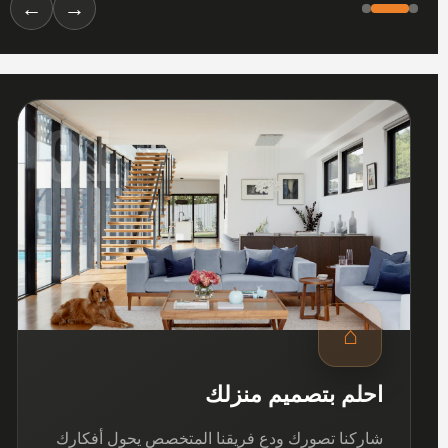
←
→
01
⌂
احلم بتصميم منزلك
شاركنا تصورك ودع فريقنا المتخصص يحول أفكارك