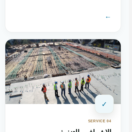
←
✓
SERVICE 04