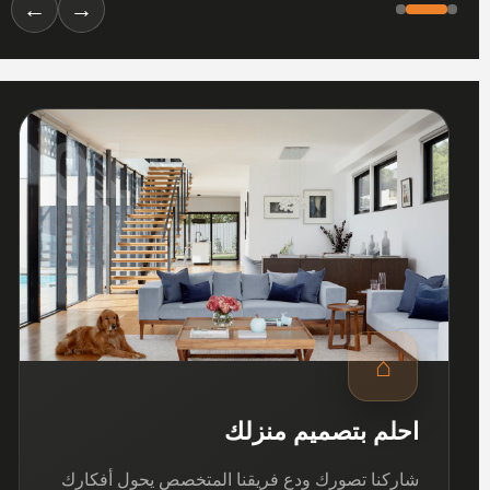
←
→
01
⌂
احلم بتصميم منزلك
شاركنا تصورك ودع فريقنا المتخصص يحول أفكارك