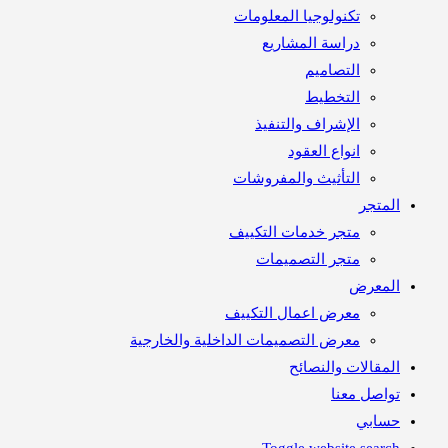
تكنولوجيا المعلومات
دراسة المشاريع
التصاميم
التخطيط
الإشراف والتنفيذ
انواع العقود
التأثيث والمفروشات
متجر
متجر خدمات التكييف
متجر التصميمات
معرض
معرض اعمال التكييف
معرض التصميمات الداخلية والخارجية
مقالات والنصائح
اصل معنا
ابي