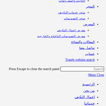
التأثيث والمفروشات
تجر
متجر خدمات التكييف
متجر التصميمات
معرض
معرض اعمال التكييف
معرض التصميمات الداخلية والخارجية
قالات والنصائح
اصل معنا
ابي
Toggle website sea
Press Escape to close the search panel.
M
رئيسية
 نحن
مال التكيف
اتنا