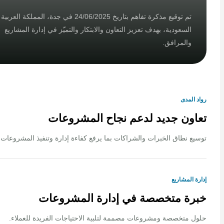
تم توقيع مذكرة تفاهم بتاريخ 24/06/2025 في جدة، المملكة العربية
السعودية، بهدف تعزيز التعاون والابتكار والتميّز في إدارة المشاريع
والمرافق.
لمدى
ون جديد لدعم نجاح المشروعات
 نطاق الخبرات والشراكات بما يرفع كفاءة إدارة وتنفيذ المشروعات.
المشاريع
ة متخصصة في إدارة المشروعات
متخصصة ومشروعات مصممة لتلبية الاحتياجات الفريدة للعملاء.