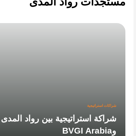
تجدات رواد المدى
شراكات استراتيجية
شراكة استراتيجية بين رواد المدى
وBVGI Arabia