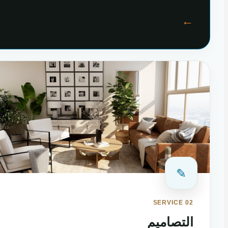
←
✎
SERVICE 02
التصاميم