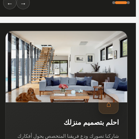
←
→
01
⌂
احلم بتصميم منزلك
شاركنا تصورك ودع فريقنا المتخصص يحول أفكارك