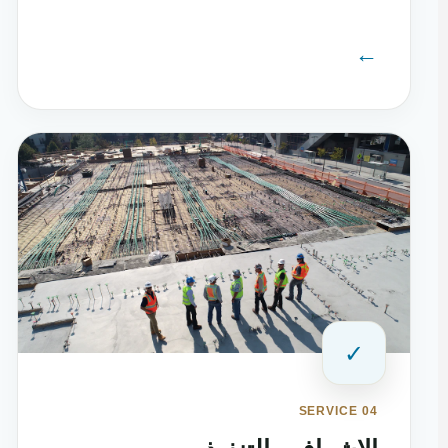
←
✓
SERVICE 04