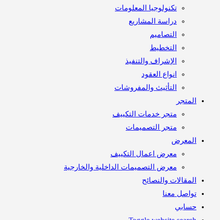
تكنولوجيا المعلومات
دراسة المشاريع
التصاميم
التخطيط
الإشراف والتنفيذ
انواع العقود
التأثيث والمفروشات
متجر
متجر خدمات التكييف
متجر التصميمات
معرض
معرض اعمال التكييف
معرض التصميمات الداخلية والخارجية
مقالات والنصائح
اصل معنا
ابي