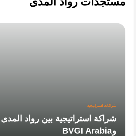
تجدات رواد المدى
شراكات استراتيجية
شراكة استراتيجية بين رواد المدى
وBVGI Arabia