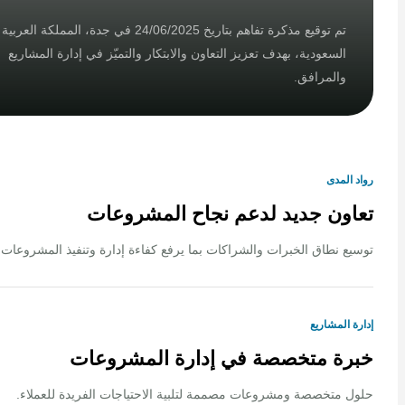
تم توقيع مذكرة تفاهم بتاريخ 24/06/2025 في جدة، المملكة العربية
السعودية، بهدف تعزيز التعاون والابتكار والتميّز في إدارة المشاريع
والمرافق.
لمدى
ون جديد لدعم نجاح المشروعات
 نطاق الخبرات والشراكات بما يرفع كفاءة إدارة وتنفيذ المشروعات.
المشاريع
ة متخصصة في إدارة المشروعات
متخصصة ومشروعات مصممة لتلبية الاحتياجات الفريدة للعملاء.