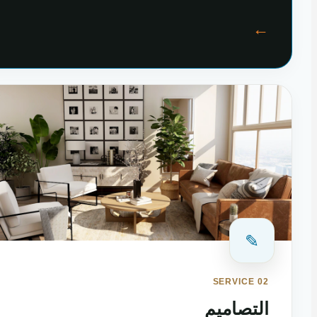
←
✎
SERVICE 02
التصاميم