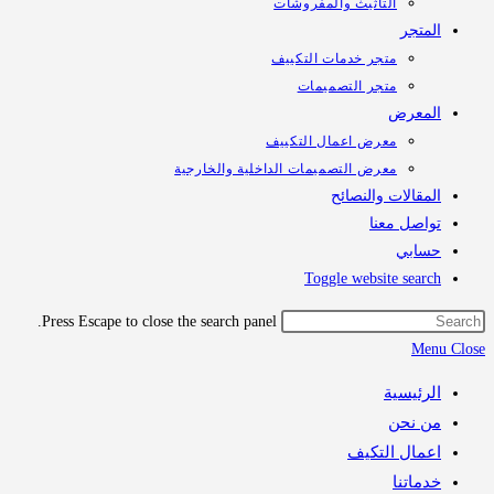
التأثيث والمفروشات
تجر
متجر خدمات التكييف
متجر التصميمات
معرض
معرض اعمال التكييف
معرض التصميمات الداخلية والخارجية
قالات والنصائح
اصل معنا
ابي
Toggle website sea
Press Escape to close the search panel.
M
رئيسية
 نحن
مال التكيف
اتنا