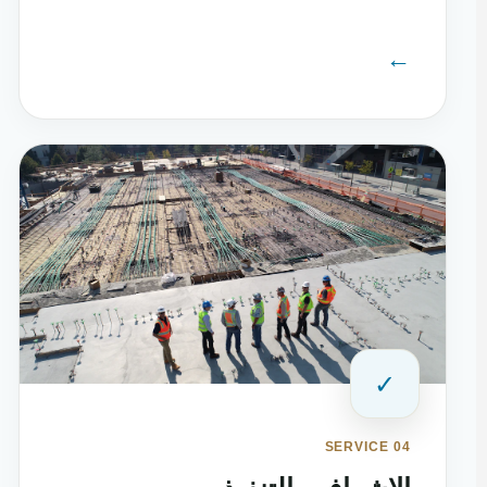
←
✓
SERVICE 04