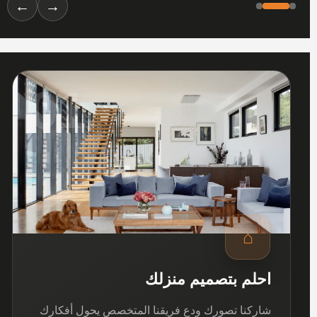
←
→
01
⌂
احلم بتصميم منزلك
شاركنا تصورك ودع فريقنا المتخصص يحول أفكارك