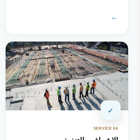
←
✓
SERVICE 04