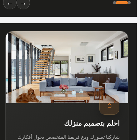
←
→
01
⌂
احلم بتصميم منزلك
شاركنا تصورك ودع فريقنا المتخصص يحول أفكارك