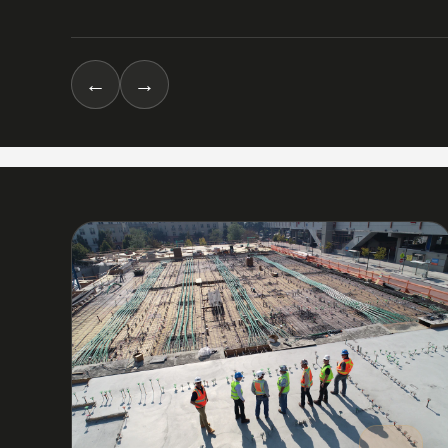
←
→
03