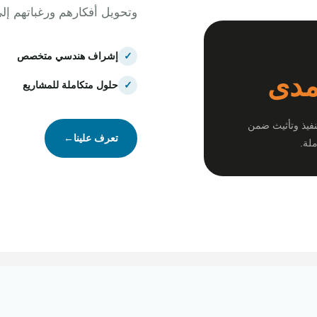
وتحويل أفكارهم ورغباتهم إل
✓
إشراف هندسي متخصص
مدى
✓
حلول متكاملة للمشاريع
نفيذ وتأثيث ضمن
تعرف علينا
←
لة.