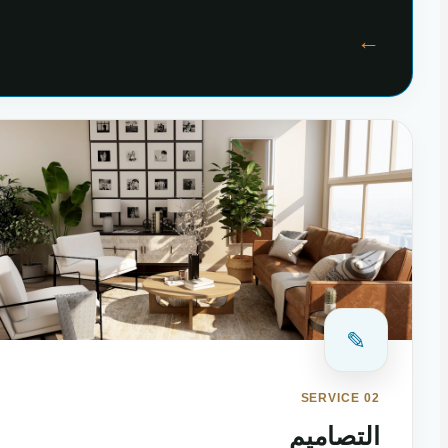
←
✎
SERVICE 02
التصاميم