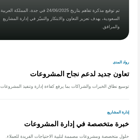
تم توقيع مذكرة تفاهم بتاريخ 24/06/2025 في جدة، المملكة العربية
السعودية، بهدف تعزيز التعاون والابتكار والتميّز في إدارة المشاريع
والمرافق.
لمدى
ون جديد لدعم نجاح المشروعات
 نطاق الخبرات والشراكات بما يرفع كفاءة إدارة وتنفيذ المشروعات.
المشاريع
ة متخصصة في إدارة المشروعات
متخصصة ومشروعات مصممة لتلبية الاحتياجات الفريدة للعملاء.