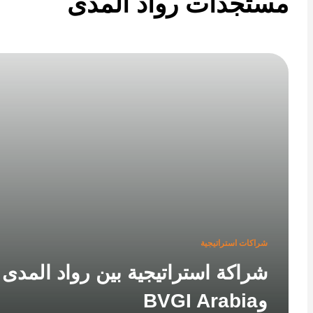
تجدات رواد المدى
شراكات استراتيجية
شراكة استراتيجية بين رواد المدى
وBVGI Arabia