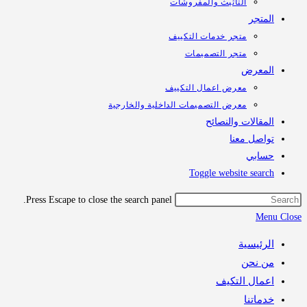
التأثيث والمفروشات
تجر
متجر خدمات التكييف
متجر التصميمات
معرض
معرض اعمال التكييف
معرض التصميمات الداخلية والخارجية
قالات والنصائح
اصل معنا
ابي
Toggle website sea
Press Escape to close the search panel.
M
رئيسية
 نحن
مال التكيف
اتنا