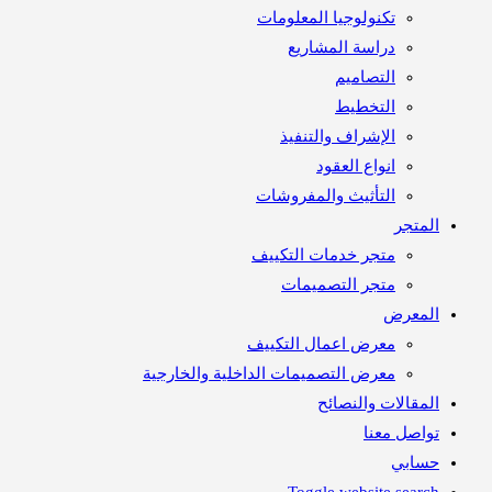
تكنولوجيا المعلومات
دراسة المشاريع
التصاميم
التخطيط
الإشراف والتنفيذ
انواع العقود
التأثيث والمفروشات
متجر
متجر خدمات التكييف
متجر التصميمات
معرض
معرض اعمال التكييف
معرض التصميمات الداخلية والخارجية
مقالات والنصائح
اصل معنا
ابي