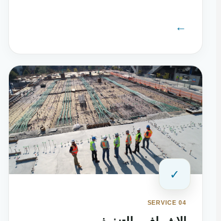
←
✓
SERVICE 04