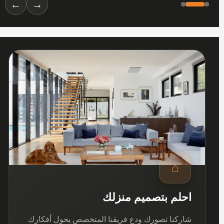
←
→
01
⌂
احلم بتصميم منزلك
شاركنا تصورك ودع فريقنا المتخصص يحول أفكارك