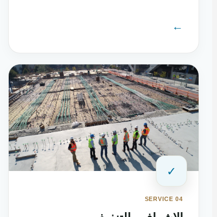
←
✓
SERVICE 04