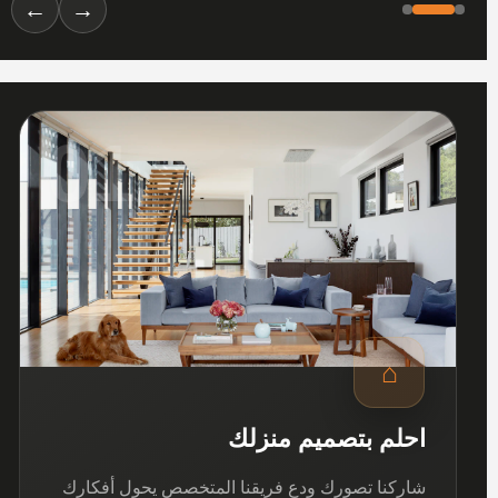
←
→
01
⌂
احلم بتصميم منزلك
شاركنا تصورك ودع فريقنا المتخصص يحول أفكارك