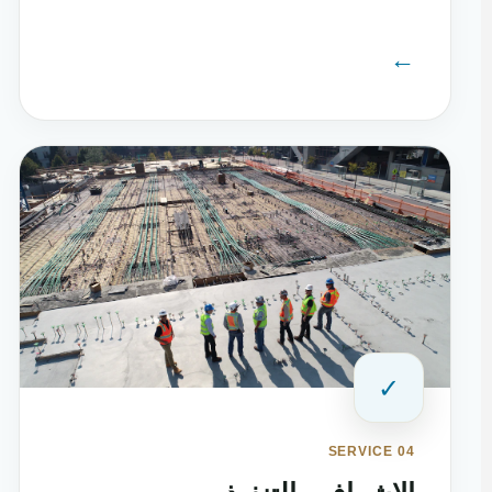
←
✓
SERVICE 04