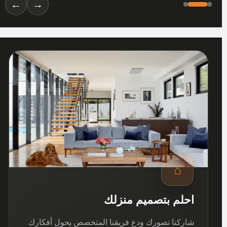
←
→
01
⌂
احلم بتصميم منزلك
شاركنا تصورك ودع فريقنا المتخصص يحول أفكارك