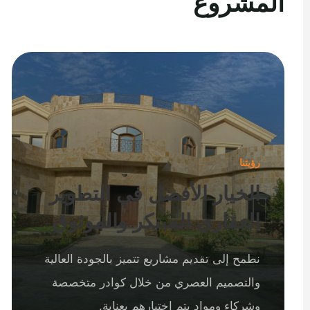
المشروع
رؤيتنا
الخيار الأفضل في التطوير
العقاري المبتكر والموثوق
نطمح إلى تقديم مشاريع تتميز بالجودة العالية
والتصميم العصري من خلال كوادر متخصصة
وشركاء ومواد يتم اختيارهم بعناية.