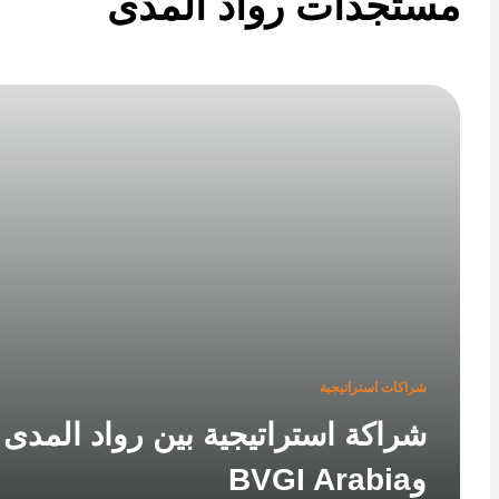
تجدات رواد المدى
شراكات استراتيجية
شراكة استراتيجية بين رواد المدى
وBVGI Arabia