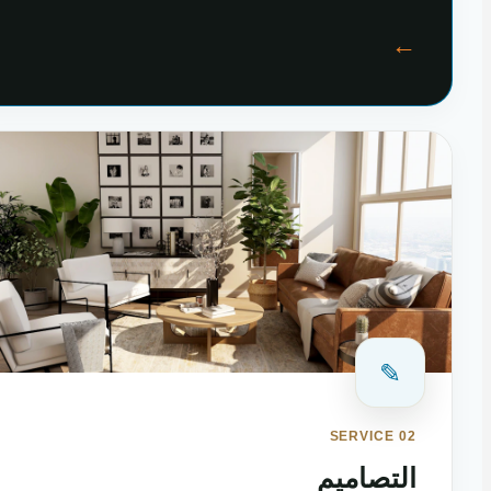
←
✎
SERVICE 02
التصاميم