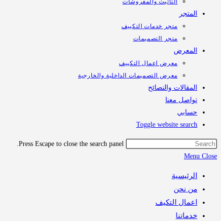
التأثيث والمفروشات
تجر
متجر خدمات التكييف
متجر التصميمات
معرض
معرض اعمال التكييف
معرض التصميمات الداخلية والخارجية
قالات والنصائح
اصل معنا
ابي
Toggle website sea
Press Escape to close the search panel.
M
رئيسية
 نحن
مال التكيف
اتنا