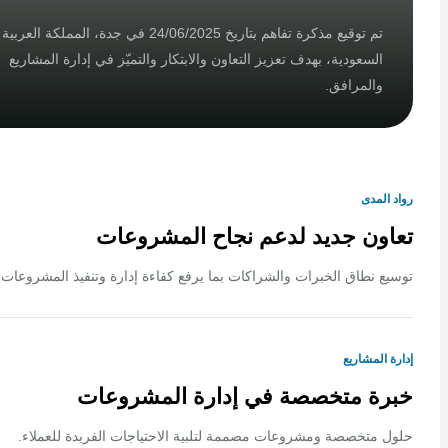
تم توقيع مذكرة تفاهم بتاريخ 24/06/2025 في جدة، المملكة العربية
السعودية، بهدف تعزيز التعاون والابتكار والتميّز في إدارة المشاريع
والمرافق.
لمدى
ون جديد لدعم نجاح المشروعات
 نطاق الخبرات والشراكات بما يرفع كفاءة إدارة وتنفيذ المشروعات.
المشاريع
ة متخصصة في إدارة المشروعات
متخصصة ومشروعات مصممة لتلبية الاحتياجات الفريدة للعملاء.