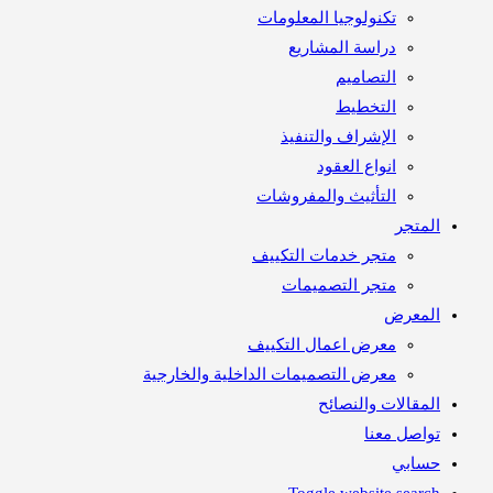
تكنولوجيا المعلومات
دراسة المشاريع
التصاميم
التخطيط
الإشراف والتنفيذ
انواع العقود
التأثيث والمفروشات
متجر
متجر خدمات التكييف
متجر التصميمات
معرض
معرض اعمال التكييف
معرض التصميمات الداخلية والخارجية
مقالات والنصائح
اصل معنا
ابي