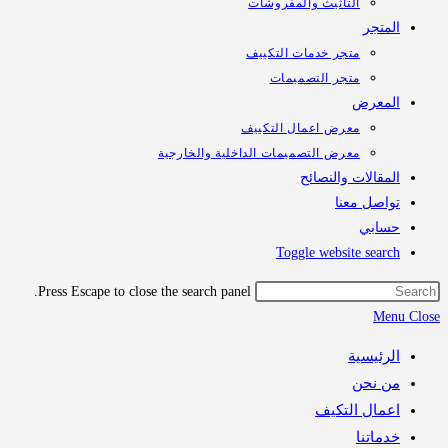
التأثيث والمفروشات
تجر
متجر خدمات التكييف
متجر التصميمات
معرض
معرض اعمال التكييف
معرض التصميمات الداخلية والخارجية
قالات والنصائح
اصل معنا
ابي
Toggle website sea
Press Escape to close the search panel.
M
رئيسية
 نحن
مال التكيف
اتنا