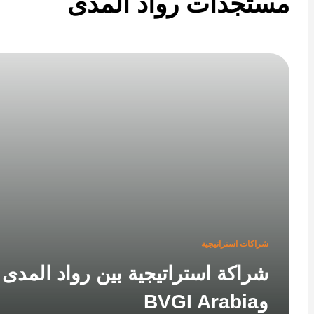
تجدات رواد المدى
شراكات استراتيجية
شراكة استراتيجية بين رواد المدى
وBVGI Arabia