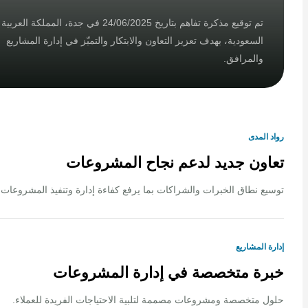
تم توقيع مذكرة تفاهم بتاريخ 24/06/2025 في جدة، المملكة العربية
السعودية، بهدف تعزيز التعاون والابتكار والتميّز في إدارة المشاريع
والمرافق.
لمدى
ون جديد لدعم نجاح المشروعات
 نطاق الخبرات والشراكات بما يرفع كفاءة إدارة وتنفيذ المشروعات.
المشاريع
ة متخصصة في إدارة المشروعات
متخصصة ومشروعات مصممة لتلبية الاحتياجات الفريدة للعملاء.