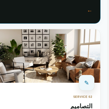
←
✎
SERVICE 02
التصاميم