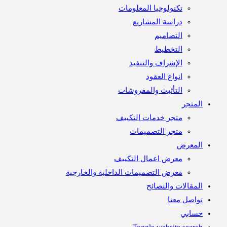
تكنولوجيا المعلومات
دراسة المشاريع
التصاميم
التخطيط
الإشراف والتنفيذ
انواع العقود
التأثيث والمفروشات
متجر
متجر خدمات التكييف
متجر التصميمات
معرض
معرض اعمال التكييف
معرض التصميمات الداخلية والخارجية
مقالات والنصائح
اصل معنا
ابي