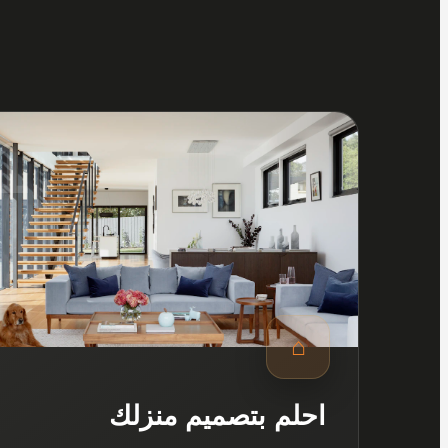
1
⌂
احلم بتصميم منزلك