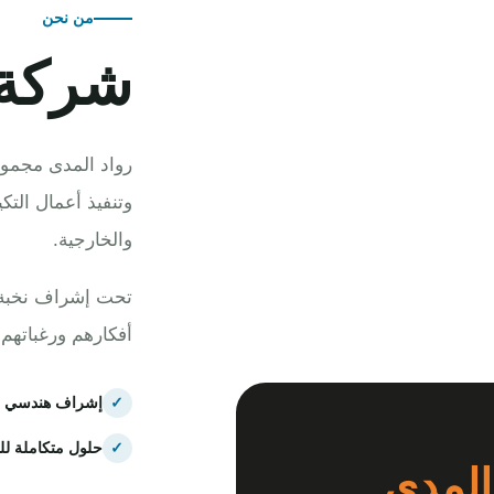
من نحن
شركة 
رواد المدى مجموع
وتنفيذ أعمال التك
والخارجية.
تحت إشراف نخبة م
أفكارهم ورغباتهم
✓
إشراف هندسي 
✓
حلول متكاملة لل
المدى