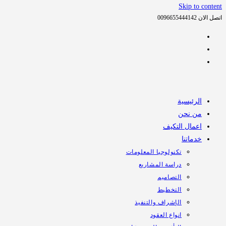
Skip to content
اتصل الان 0096655444142
الرئيسية
من نحن
اعمال التكيف
خدماتنا
تكنولوجيا المعلومات
دراسة المشاريع
التصاميم
التخطيط
الإشراف والتنفيذ
انواع العقود