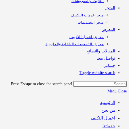
التأثيث والمفروشات
تجر
متجر خدمات التكييف
متجر التصميمات
معرض
معرض اعمال التكييف
معرض التصميمات الداخلية والخارجية
قالات والنصائح
اصل معنا
ابي
Toggle website sea
Press Escape to close the search panel.
M
رئيسية
 نحن
مال التكيف
اتنا