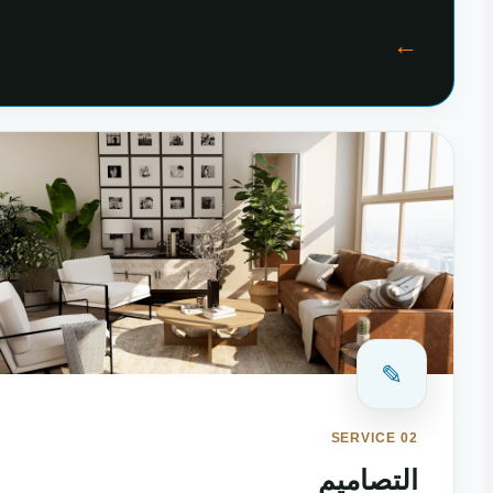
←
✎
SERVICE 02
التصاميم