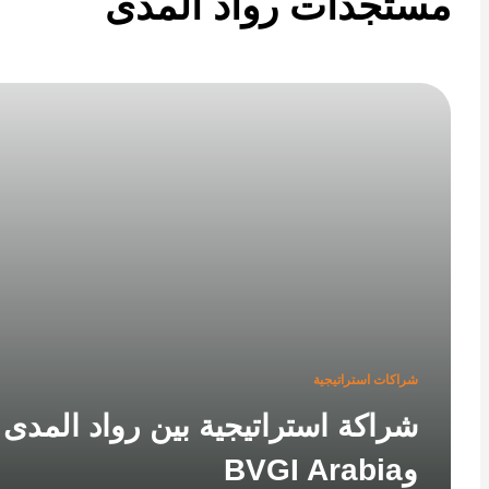
تجدات رواد المدى
شراكات استراتيجية
شراكة استراتيجية بين رواد المدى
وBVGI Arabia