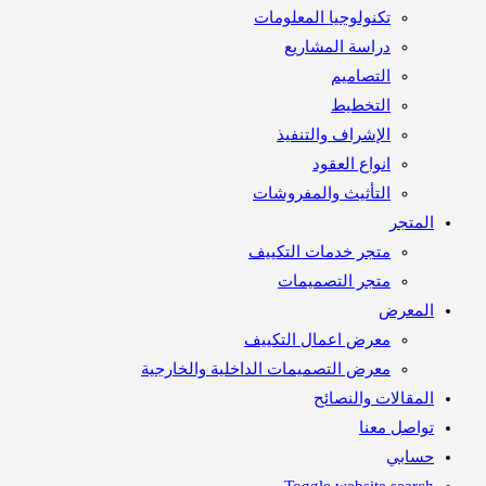
تكنولوجيا المعلومات
دراسة المشاريع
التصاميم
التخطيط
الإشراف والتنفيذ
انواع العقود
التأثيث والمفروشات
متجر
متجر خدمات التكييف
متجر التصميمات
معرض
معرض اعمال التكييف
معرض التصميمات الداخلية والخارجية
مقالات والنصائح
اصل معنا
ابي