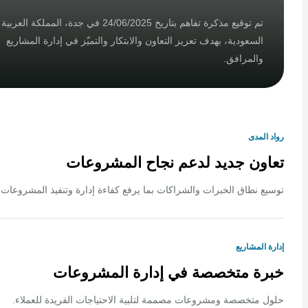
تم توقيع مذكرة تفاهم بتاريخ 24/06/2025 في جدة، المملكة العربية
السعودية، بهدف تعزيز التعاون والابتكار والتميّز في إدارة المشاريع
والمرافق.
لمدى
ون جديد لدعم نجاح المشروعات
 نطاق الخبرات والشراكات بما يرفع كفاءة إدارة وتنفيذ المشروعات.
المشاريع
ة متخصصة في إدارة المشروعات
متخصصة ومشروعات مصممة لتلبية الاحتياجات الفريدة للعملاء.