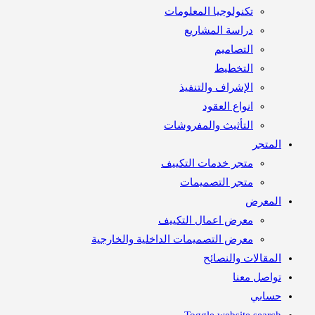
تكنولوجيا المعلومات
دراسة المشاريع
التصاميم
التخطيط
الإشراف والتنفيذ
انواع العقود
التأثيث والمفروشات
متجر
متجر خدمات التكييف
متجر التصميمات
معرض
معرض اعمال التكييف
معرض التصميمات الداخلية والخارجية
مقالات والنصائح
اصل معنا
ابي