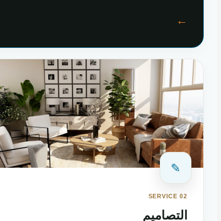
←
✎
SERVICE 02
التصاميم