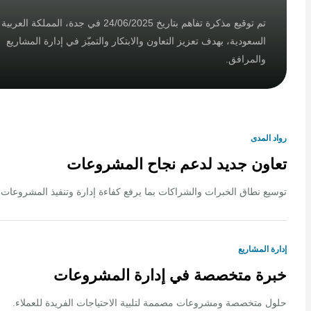
تم توقيع مذكرة تفاهم بتاريخ 24/06/2025 في جدة، المملكة العربية
السعودية، بهدف تعزيز التعاون والابتكار والتميّز في إدارة المشاريع
والمرافق.
لمدى
ون جديد لدعم نجاح المشروعات
 نطاق الخبرات والشراكات بما يرفع كفاءة إدارة وتنفيذ المشروعات.
المشاريع
ة متخصصة في إدارة المشروعات
متخصصة ومشروعات مصممة لتلبية الاحتياجات الفريدة للعملاء.