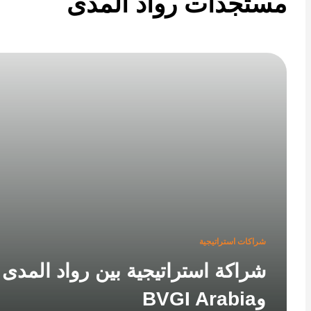
تجدات رواد المدى
شراكات استراتيجية
شراكة استراتيجية بين رواد المدى
وBVGI Arabia