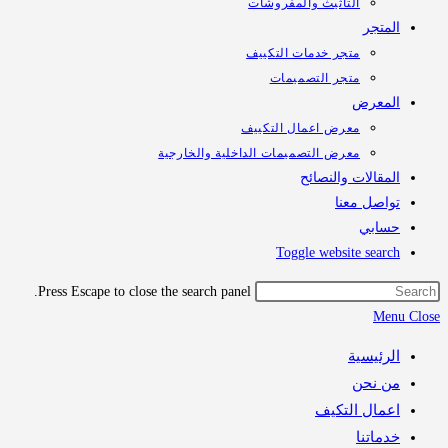
التأثيث والمفروشات
تجر
متجر خدمات التكييف
متجر التصميمات
معرض
معرض اعمال التكييف
معرض التصميمات الداخلية والخارجية
قالات والنصائح
اصل معنا
ابي
Toggle website sea
Press Escape to close the search panel.
M
رئيسية
 نحن
مال التكيف
اتنا