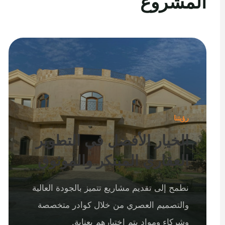
المشروع
رؤيتنا
الخيار الأفضل في التطوير
العقاري المبتكر والموثوق
نطمح إلى تقديم مشاريع تتميز بالجودة العالية
والتصميم العصري من خلال كوادر متخصصة
وشركاء ومواد يتم اختيارهم بعناية.