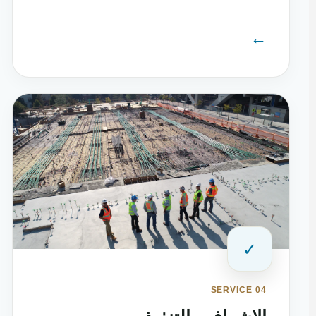
←
✓
SERVICE 04