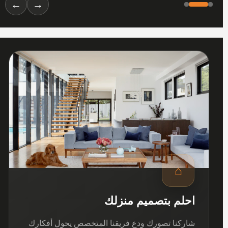
←
→
01
⌂
احلم بتصميم منزلك
شاركنا تصورك ودع فريقنا المتخصص يحول أفكارك