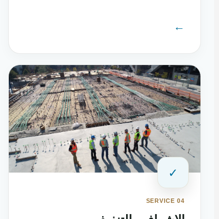
←
✓
SERVICE 04