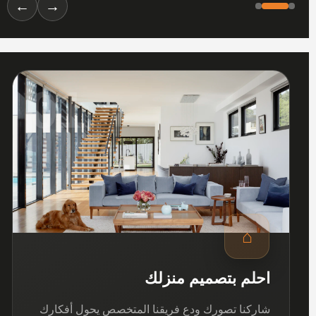
←
→
01
⌂
احلم بتصميم منزلك
شاركنا تصورك ودع فريقنا المتخصص يحول أفكارك