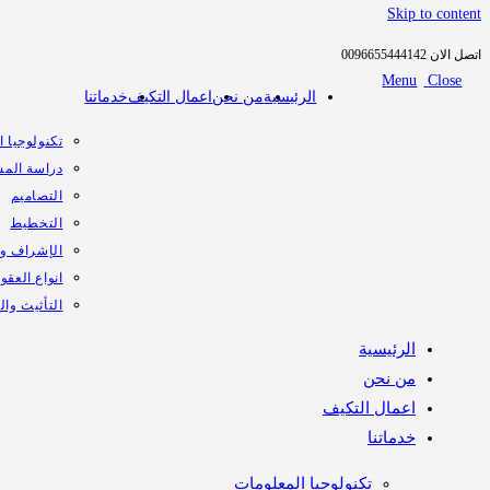
Skip to content
اتصل الان 0096655444142
Menu
Close
الرئيسية
من نحن
اعمال التكيف
خدماتنا
تكنولوجيا 
دراسة المش
التصاميم
التخطيط
الإشراف وا
انواع العقود
التأثيث وا
الرئيسية
من نحن
اعمال التكيف
خدماتنا
تكنولوجيا المعلومات