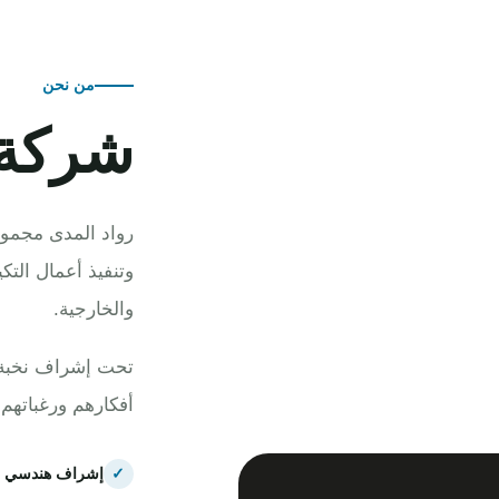
من نحن
شركة 
رواد المدى مجموع
وتنفيذ أعمال التك
والخارجية.
تحت إشراف نخبة م
أفكارهم ورغباتهم
✓
إشراف هندسي 