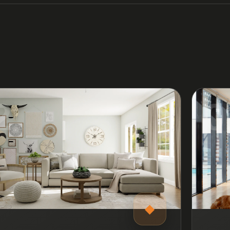
2
0
◆