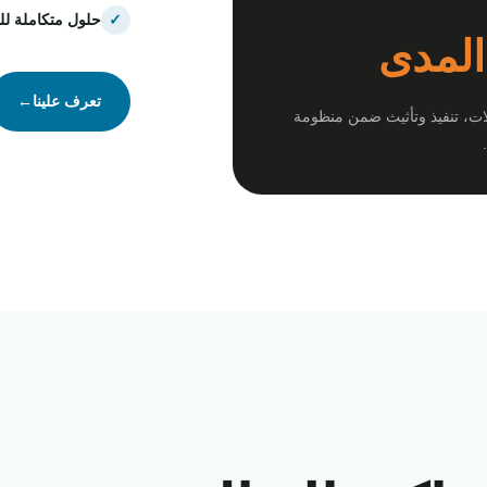
✓
حلول متكاملة لل
المدى
تعرف علينا
←
ات، تنفيذ وتأثيث ضمن منظومة