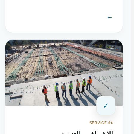
←
✓
SERVICE 04