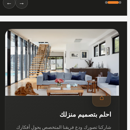
←
→
01
⌂
احلم بتصميم منزلك
شاركنا تصورك ودع فريقنا المتخصص يحول أفكارك