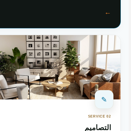
←
✎
SERVICE 02
التصاميم