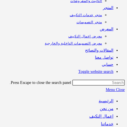
التأثيث والمفروشات
تجر
متجر خدمات التكييف
متجر التصميمات
معرض
معرض اعمال التكييف
معرض التصميمات الداخلية والخارجية
قالات والنصائح
اصل معنا
ابي
Toggle website sea
Press Escape to close the search panel.
M
رئيسية
 نحن
مال التكيف
اتنا