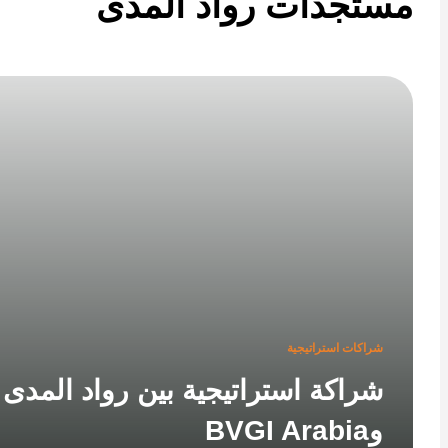
تجدات رواد المدى
شراكات استراتيجية
شراكة استراتيجية بين رواد المدى
وBVGI Arabia