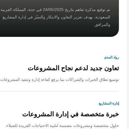
تم توقيع مذكرة تفاهم بتاريخ 24/06/2025 في جدة، المملكة العربية
السعودية، بهدف تعزيز التعاون والابتكار والتميّز في إدارة المشاريع
والمرافق.
لمدى
ون جديد لدعم نجاح المشروعات
 نطاق الخبرات والشراكات بما يرفع كفاءة إدارة وتنفيذ المشروعات.
المشاريع
ة متخصصة في إدارة المشروعات
متخصصة ومشروعات مصممة لتلبية الاحتياجات الفريدة للعملاء.