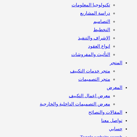
تكنولوجيا المعلومات
دراسة المشاريع
التصاميم
التخطيط
الإشراف والتنفيذ
انواع العقود
التأثيث والمفروشات
متجر
متجر خدمات التكييف
متجر التصميمات
معرض
معرض اعمال التكييف
معرض التصميمات الداخلية والخارجية
مقالات والنصائح
اصل معنا
ابي