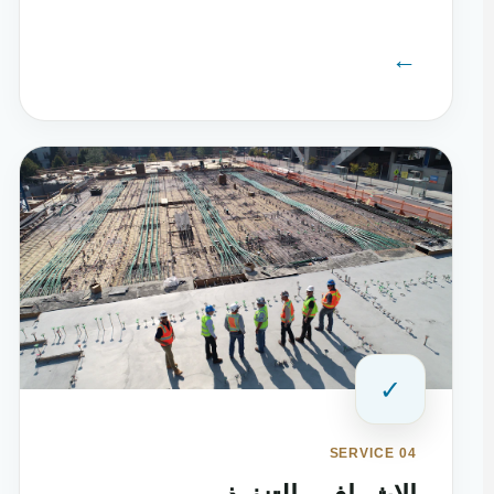
←
✓
SERVICE 04