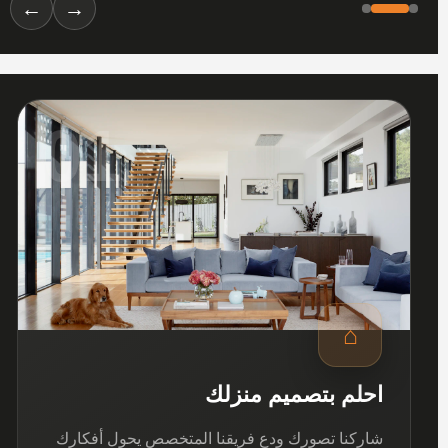
←
→
01
⌂
احلم بتصميم منزلك
شاركنا تصورك ودع فريقنا المتخصص يحول أفكارك