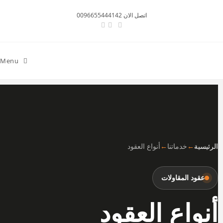
اتصل الان 0096655444142
Menu
الرئيسية
←
خدماتنا
←
أنواع العقود
عقود المقاولات
أنواع العقود